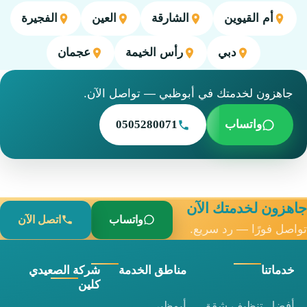
أم القيوين
الشارقة
العين
الفجيرة
دبي
رأس الخيمة
عجمان
جاهزون لخدمتك في أبوظبي — تواصل الآن.
واتساب
0505280071
جاهزون لخدمتك الآن
واتساب
اتصل الآن
تواصل فورًا — رد سريع.
خدماتنا
مناطق الخدمة
شركة الصعيدي
كلين
أفضل تنظيف شقق
أبوظبي