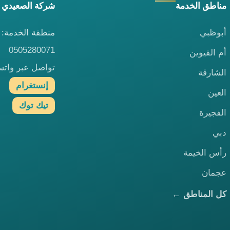
مناطق الخدمة
شركة الصعيدي 
أبوظبي
منطقة الخدمة: ا
0505280071
أم القيوين
تواصل عبر وات
الشارقة
إنستغرام
العين
تيك توك
الفجيرة
دبي
رأس الخيمة
عجمان
كل المناطق ←