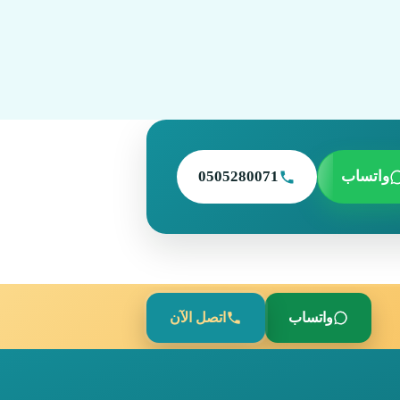
واتساب
0505280071
واتساب
اتصل الآن