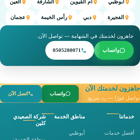
أبوظبي
أم القيوين
الشارقة
العين
الفجيرة
دبي
رأس الخيمة
عجمان
جاهزون لخدمتك في الشهامة — تواصل الآن.
واتساب
0505280071
جاهزون لخدمتك الآن
واتساب
اتصل الآن
تواصل فورًا — رد سريع.
خدماتنا
مناطق الخدمة
شركة الصعيدي
كلين
أفضل خدمات
أبوظبي
منطقة الخدمة: