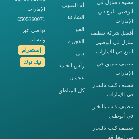
تنظيف منازل في
أم القيوين
الإمارات
أبوظبي للبيع في
الشارقة
0505280071
الإمارات
العين
تواصل عبر
أفضل شركة تنظيف
واتساب
الفجيرة
منازل في أبوظبي
إنستغرام
للبيع في الإمارات
دبي
تيك توك
تنظيف عميق في
رأس الخيمة
الإمارات
عجمان
تنظيف كنب بالبخار
كل المناطق ←
في الإمارات
تنظيف كنب بالبخار
في أبوظبي
تنظيف كنب بالبخار
في الشارقة