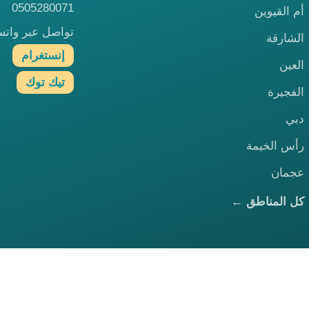
0505280071
أم القيوين
تواصل عبر وات
الشارقة
إنستغرام
العين
تيك توك
الفجيرة
دبي
رأس الخيمة
عجمان
كل المناطق ←