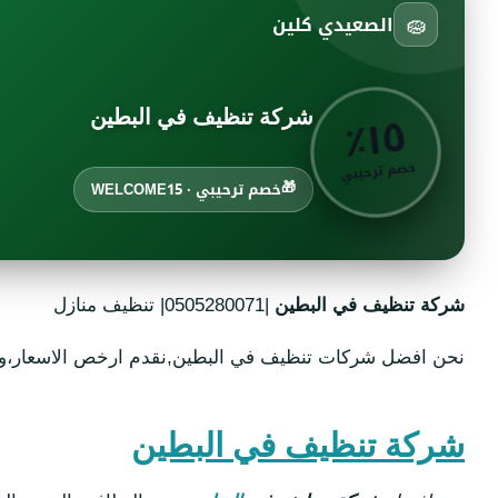
🧽
الصعيدي كلين
٥
٪
١
شركة تنظيف في البطين
خصم ترحيبي
🎁
خصم ترحيبي · WELCOME15
شركة تنظيف في البطين
|0505280071| تنظيف منازل
نحن افضل شركات تنظيف في البطين,نقدم ارخص الاسعار،ونس
شركة تنظيف في البطين