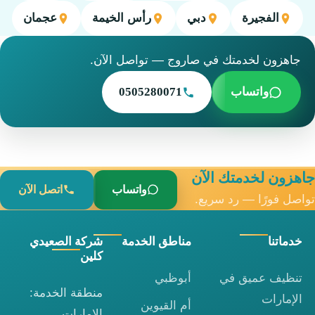
الفجيرة
دبي
رأس الخيمة
عجمان
جاهزون لخدمتك في صاروج — تواصل الآن.
واتساب
0505280071
جاهزون لخدمتك الآن
واتساب
اتصل الآن
تواصل فورًا — رد سريع.
خدماتنا
مناطق الخدمة
شركة الصعيدي
كلين
تنظيف عميق في
أبوظبي
منطقة الخدمة:
الإمارات
أم القيوين
الإمارات