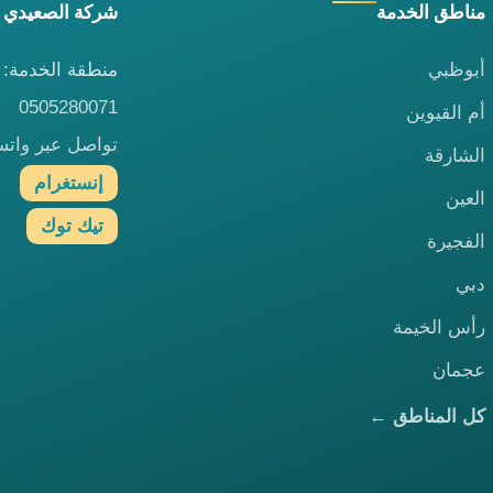
مناطق الخدمة
شركة الصعيدي 
أبوظبي
منطقة الخدمة: ا
0505280071
أم القيوين
تواصل عبر وات
الشارقة
إنستغرام
العين
تيك توك
الفجيرة
دبي
رأس الخيمة
عجمان
كل المناطق ←