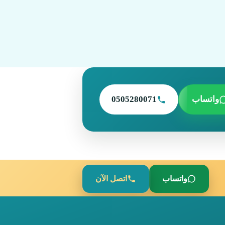
واتساب
0505280071
واتساب
اتصل الآن