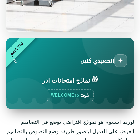
٥
م
١
٪
خ
ص
✦
الصعيدي كلين
🏷️
🎁
نماذج امتحانات ادر
كود:
WELCOME15
لوريم ايبسوم هو نموذج افتراضي يوضع في التصاميم
لتعرض على العميل ليتصور طريقه وضع النصوص بالتصاميم