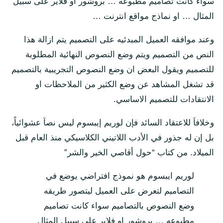
سواء كانت تصاميم مطبوعه … بروشور او فلاير على سبيل
المثال … او نماذج مواقع انترنت …
وعند موافقه العميل المبدئيه على التصميم يتم ازالة هذا
النص من التصميم ويتم وضع النصوص النهائية المطلوبة
للتصميم ويقول البعض ان وضع النصوص التجريبية بالتصميم
قد تشغل المشاهد عن وضع الكثير من الملاحظات او
الانتقادات للتصميم الاساسي.
وخلافاَ للاعتقاد السائد فإن لوريم إيبسوم ليس نصاَ عشوائياً،
بل إن له جذور في الأدب اللاتيني الكلاسيكي منذ العام قبل
الميلاد. من كتاب “حول أقاصي الخير والشر”
لوريم ايبسوم هو نموذج افتراضي يوضع في
التصاميم لتعرض على العميل ليتصور طريقه
وضع النصوص بالتصاميم سواء كانت تصاميم
مطبوعه … بروشور او فلاير على سبيل المثال