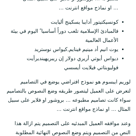
… او نماذج مواقع انترنت …
كونسيكتيتور أدايبا يسكينج أليايت
فالمبادئ الإسلامية تلعب دوراً أساسيا ً اليوم في بيئة
الأعمال العالمية
يوت انيم أد مينيم فينايم,كيواس نوستريد
ديواس أيوتي أريري دولار إن ريبريهينديرأيت
فوليوبتاتي فيلايت أيسسي
لوريم ايبسوم هو نموذج افتراضي يوضع في التصاميم
لتعرض على العميل ليتصور طريقه وضع النصوص بالتصاميم
سواء كانت تصاميم مطبوعه … بروشور او فلاير على سبيل
المثال … او نماذج مواقع انترنت …
وعند موافقه العميل المبدئيه على التصميم يتم ازالة هذا
النص من التصميم ويتم وضع النصوص النهائية المطلوبة