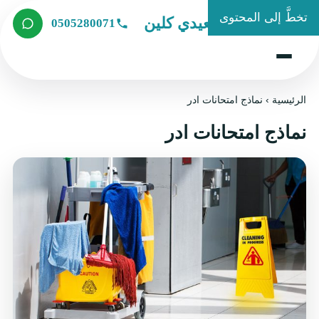
تخطَّ إلى المحتوى
شركة الصعيدي كلين
0505280071
الرئيسية
›
نماذج امتحانات ادر
نماذج امتحانات ادر