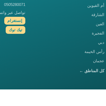
0505280071
أم القيوين
تواصل عبر وات
الشارقة
إنستغرام
العين
تيك توك
الفجيرة
دبي
رأس الخيمة
عجمان
كل المناطق ←