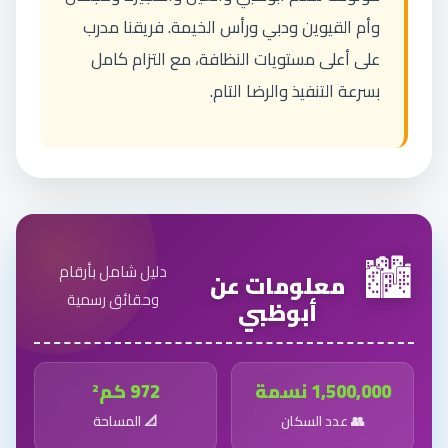
وأم القيوين ودبي ورأس الخيمة. فريقنا مدرب
على أعلى مستويات النظافة، مع التزام كامل
بسرعة التنفيذ والرضا التام.
🏙️
دليل شامل بأرقام
معلومات عن
وحقائق رسمية
أبوظبي
1,500,000 نسمة
972 كم²
👥 عدد السكان
📐 المساحة