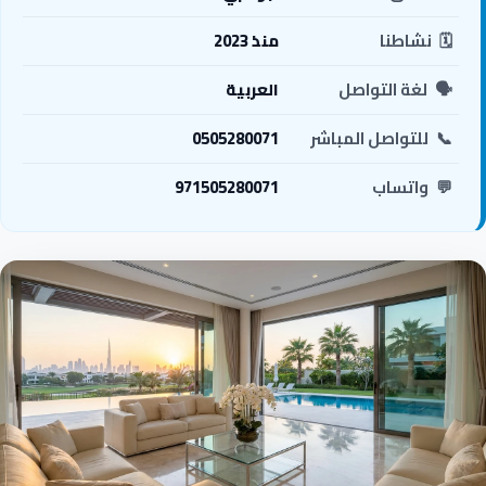
🗓️
نشاطنا
منذ 2023
🗣️
لغة التواصل
العربية
📞
للتواصل المباشر
0505280071
💬
واتساب
971505280071