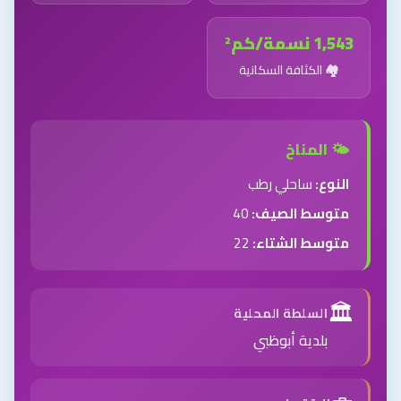
1,543 نسمة/كم²
🏘️ الكثافة السكانية
🌤️ المناخ
النوع:
ساحلي رطب
متوسط الصيف:
40
متوسط الشتاء:
22
🏛️
السلطة المحلية
بلدية أبوظبي