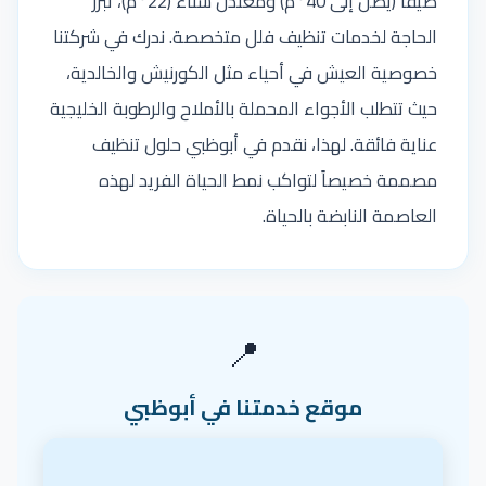
صيفاً (يصل إلى 40°م) ومعتدل شتاءً (22°م)، تبرز
الحاجة لخدمات تنظيف فلل متخصصة. ندرك في شركتنا
خصوصية العيش في أحياء مثل الكورنيش والخالدية،
حيث تتطلب الأجواء المحملة بالأملاح والرطوبة الخليجية
عناية فائقة. لهذا، نقدم في أبوظبي حلول تنظيف
مصممة خصيصاً لتواكب نمط الحياة الفريد لهذه
العاصمة النابضة بالحياة.
📍
موقع خدمتنا في أبوظبي