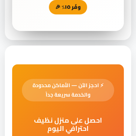
وفّر ١٥٪ 🎉
⚡
احجز الآن — الأماكن محدودة
والخدمة سريعة جداً
احصل على منزل نظيف
احترافي اليوم