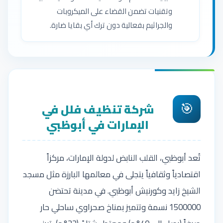
وتقنيات تضمن القضاء على الميكروبات
والجراثيم بفعالية دون ترك أي بقايا ضارة.
🎯
شركة تنظيف فلل في
الإمارات في أبوظبي
تُعد أبوظبي، القلب النابض لدولة الإمارات، مركزاً
اقتصادياً وثقافياً يتجلى في معالمها البارزة مثل مسجد
الشيخ زايد وكورنيش أبوظبي. في مدينة تحتضن
1500000 نسمة وتتميز بمناخ صحراوي ساحلي حار