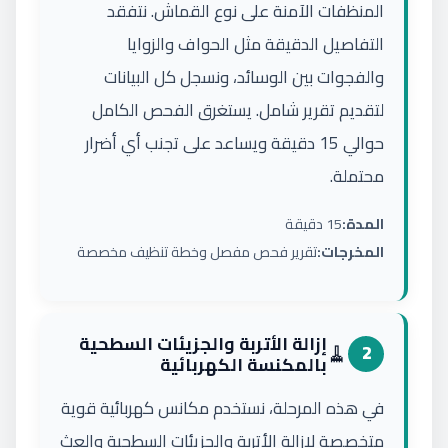
المنظفات الآمنة على نوع القماش. نتفقد
التفاصيل الدقيقة مثل الحواف والزوايا
والفجوات بين الوسائد، ونسجل كل البيانات
لتقديم تقرير شامل. يستغرق الفحص الكامل
حوالي 15 دقيقة ويساعد على تجنب أي أضرار
محتملة.
المدة:
15 دقيقة
المخرجات:
تقرير فحص مفصل وخطة تنظيف مخصصة
إزالة الأتربة والجزيئات السطحية
🧹
2
بالمكنسة الكهربائية
في هذه المرحلة، نستخدم مكانس كهربائية قوية
متخصصة لإزالة الأتربة والجزيئات السطحية والعث