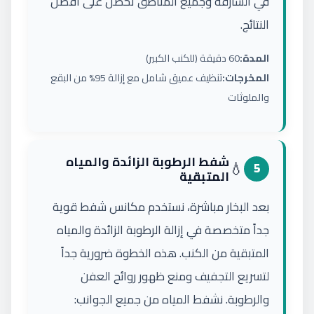
في الشارقة وجميع المناطق تحصل على أفضل
النتائج.
المدة:
60 دقيقة (للكنب الكبير)
المخرجات:
تنظيف عميق شامل مع إزالة 95% من البقع
والملوثات
شفط الرطوبة الزائدة والمياه
💧
5
المتبقية
بعد البخار مباشرة، نستخدم مكانس شفط قوية
جداً متخصصة في إزالة الرطوبة الزائدة والمياه
المتبقية من الكنب. هذه الخطوة ضرورية جداً
لتسريع التجفيف ومنع ظهور روائح العفن
والرطوبة. نشفط المياه من جميع الجوانب: