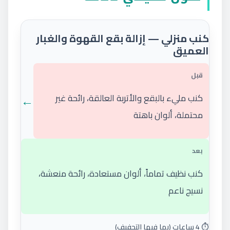
كنب منزلي — إزالة بقع القهوة والغبار
العميق
قبل
←
كنب مليء بالبقع والأتربة العالقة، رائحة غير
محتملة، ألوان باهتة
بعد
كنب نظيف تماماً، ألوان مستعادة، رائحة منعشة،
نسيج ناعم
⏱️ 4 ساعات (بما فيها التجفيف)