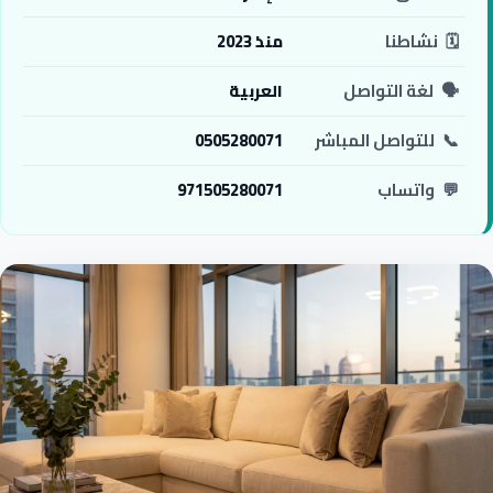
🗓️
نشاطنا
منذ 2023
🗣️
لغة التواصل
العربية
📞
للتواصل المباشر
0505280071
💬
واتساب
971505280071