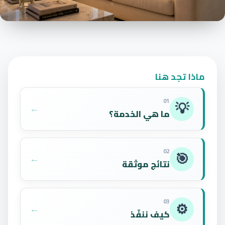
ماذا تجد هنا
01
💡
←
ما هي الخدمة؟
02
🎯
←
نتائج موثقة
03
⚙️
←
كيف ننفّذ