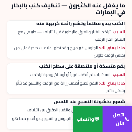
ما يغفل عنه الكثيرون — تنظيف كنب بالبخار
في الإمارات
الكنب يبدو مظلماً وتشم رائحة كريهة منه
السبب:
تراكم الغبار والعرق والرطوبة في الألياف — طبيعي مع
المناخ الحار الرطب
ماذا يعني لك:
الجلوس غير مريح وقد تظهر علامات صحية على من
يجلس لوقت طويل
بقع متسخة أو ملتصقة على سطح الكنب
السبب:
انسكابات لم تُنظف فوراً أو أوساخ يومية تراكمت
ماذا يعني لك:
البقع تصبح أصعب إزالة مع الوقت والنسيج قد يتأثر
بشكل دائم
شعور بخشونة النسيج عند اللمس
السبب:
تراكم الأملاح من العرق والغبار الدقيق بين الألياف
اتصل
💬
📞
ماذا يعني لك:
عدم الراحة أثناء الجلوس والنسيج يبدو أقدم مما هو
واتساب
الآن
فعلياً