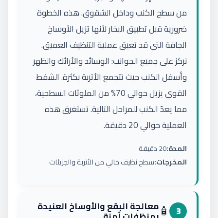
من سطح الكنب وداخل الشقوق. هذه الخطوة
ضرورية قبل تطبيق البخار لأنها تزيل الأوساخ
الجافة التي قد تعيق عملية التنظيف العميق.
نركز على جميع الجوانب: الوسائد والأرائك والظهر
وأسفل الكنب حيث تتجمع الأتربة بكثرة. الشفط
القوي يزيل حوالي 70% من الملوثات السطحية،
مما يعدّ الكنب للمراحل التالية. تستغرق هذه
العملية حوالي 20 دقيقة.
المدة:
20 دقيقة
المخرجات:
سطح نظيف خالي من الأتربة والجزيئات
معالجة البقع والأوساخ العنيدة
🧴
3
بمنظفات آمنة