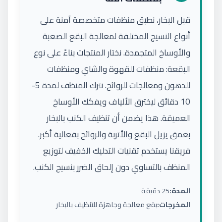
قبل البخار، نطبق منظفات متخصصة آمنة على
أنواع النسيج المختلفة لمعالجة البقع الصعبة
والأوساخ المتجمدة. نختار المنتجات بناءً على نوع
البقعة: منظفات للقهوة والشاي ومنظفات
للدهون ومعالجات للروائح. نترك المنظف لمدة 5-
10 دقائق ليخترق الألياف ويفكك الأوساخ
العميقة. هذا يضمن أن تنظيف الكنب بالبخار
بعمق يزيل البقع والأتربة والروائح بفعالية أكبر.
فريقنا يستخدم تقنيات التدليك الخفيف لتوزيع
المنظف بالتساوي دون إلحاق الضرر بنسيج الكنب.
المدة:
25 دقيقة
المخرجات:
بقع معالجة وجاهزة للتنظيف بالبخار