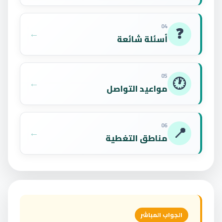
04
❓
←
أسئلة شائعة
05
🕐
←
مواعيد التواصل
06
📍
←
مناطق التغطية
الجواب المباشر