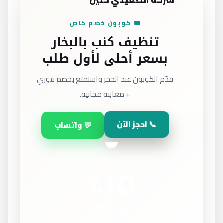
شركة الصعيدي كلين
🎟️ كوبون خصم خاص
تنظيف كنب بالبخار
بسعر أحلى لأول طلب
قدّم الكوبون عند الحجز واستمتع بخصم فوري
+ معاينة مجانية.
📞 احجز الآن
💬 واتساب
١٥٪
وفّر
كود: FIRST15