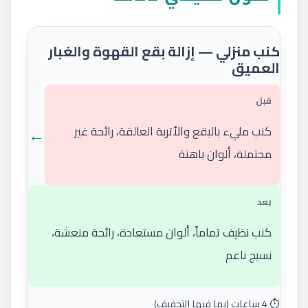
كنب منزلي — إزالة بقع القهوة والغبار
العميق
قبل
←
كنب مليء بالبقع والأتربة العالقة، رائحة غير
محتملة، ألوان باهتة
بعد
كنب نظيف تماماً، ألوان مستعادة، رائحة منعشة،
نسيج ناعم
⏱️ 4 ساعات (بما فيها التجفيف)