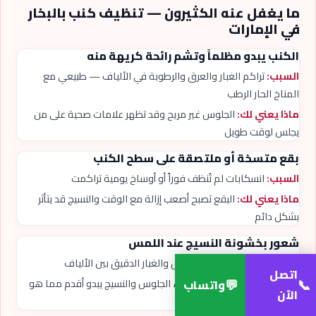
ما يغفل عنه الكثيرون — تنظيف كنب بالبخار
في الإمارات
الكنب يبدو مظلماً وتشم رائحة كريهة منه
السبب:
تراكم الغبار والعرق والرطوبة في الألياف — طبيعي مع
المناخ الحار الرطب
ماذا يعني لك:
الجلوس غير مريح وقد تظهر علامات صحية على من
يجلس لوقت طويل
بقع متسخة أو ملتصقة على سطح الكنب
السبب:
انسكابات لم تُنظف فوراً أو أوساخ يومية تراكمت
ماذا يعني لك:
البقع تصبح أصعب إزالة مع الوقت والنسيج قد يتأثر
بشكل دائم
شعور بخشونة النسيج عند اللمس
السبب:
تراكم الأملاح من العرق والغبار الدقيق بين الألياف
اتصل
💬
📞
ماذا يعني لك:
عدم الراحة أثناء الجلوس والنسيج يبدو أقدم مما هو
واتساب
الآن
فعلياً