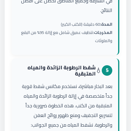
في الشارقة وجميع المناطق تحصل على أفضل
النتائج.
المدة:
60 دقيقة (للكنب الكبير)
المخرجات:
تنظيف عميق شامل مع إزالة 95% من البقع
والملوثات
شفط الرطوبة الزائدة والمياه
💧
5
المتبقية
بعد البخار مباشرة، نستخدم مكانس شفط قوية
جداً متخصصة في إزالة الرطوبة الزائدة والمياه
المتبقية من الكنب. هذه الخطوة ضرورية جداً
لتسريع التجفيف ومنع ظهور روائح العفن
والرطوبة. نشفط المياه من جميع الجوانب: