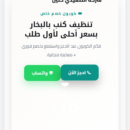
شركة الصعيدي كلين
🎟️ كوبون خصم خاص
تنظيف كنب بالبخار
بسعر أحلى لأول طلب
قدّم الكوبون عند الحجز واستمتع بخصم فوري
+ معاينة مجانية.
📞 احجز الآن
💬 واتساب
١٥٪
وفّر
كود: FIRST15