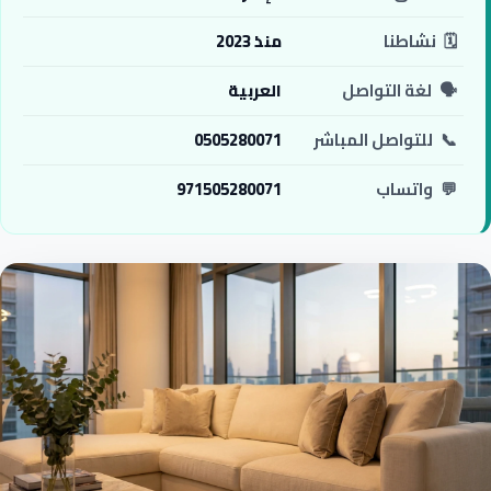
🗓️
نشاطنا
منذ 2023
🗣️
لغة التواصل
العربية
📞
للتواصل المباشر
0505280071
💬
واتساب
971505280071