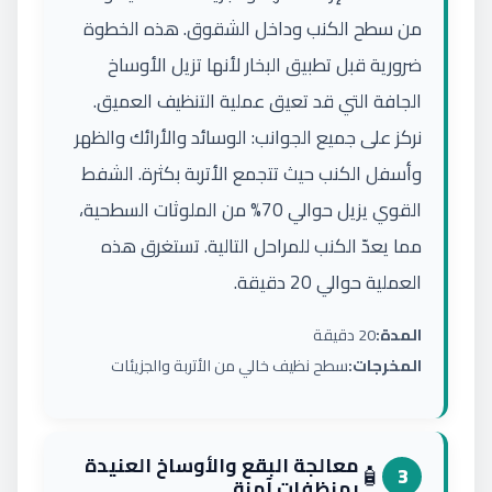
من سطح الكنب وداخل الشقوق. هذه الخطوة
ضرورية قبل تطبيق البخار لأنها تزيل الأوساخ
الجافة التي قد تعيق عملية التنظيف العميق.
نركز على جميع الجوانب: الوسائد والأرائك والظهر
وأسفل الكنب حيث تتجمع الأتربة بكثرة. الشفط
القوي يزيل حوالي 70% من الملوثات السطحية،
مما يعدّ الكنب للمراحل التالية. تستغرق هذه
العملية حوالي 20 دقيقة.
المدة:
20 دقيقة
المخرجات:
سطح نظيف خالي من الأتربة والجزيئات
معالجة البقع والأوساخ العنيدة
🧴
3
بمنظفات آمنة