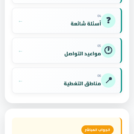
04
❓
←
أسئلة شائعة
05
🕐
←
مواعيد التواصل
06
📍
←
مناطق التغطية
الجواب المباشر