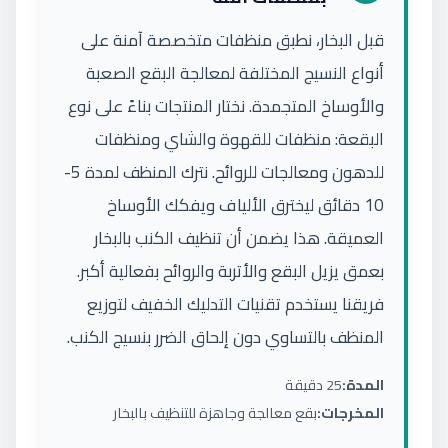
قبل البخار، نطبق منظفات متخصصة آمنة على
أنواع النسيج المختلفة لمعالجة البقع الصعبة
والأوساخ المتجمدة. نختار المنتجات بناءً على نوع
البقعة: منظفات للقهوة والشاي ومنظفات
للدهون ومعالجات للروائح. نترك المنظف لمدة 5-
10 دقائق ليخترق الألياف ويفكك الأوساخ
العميقة. هذا يضمن أن تنظيف الكنب بالبخار
بعمق يزيل البقع والأتربة والروائح بفعالية أكبر.
فريقنا يستخدم تقنيات التدليك الخفيف لتوزيع
المنظف بالتساوي دون إلحاق الضرر بنسيج الكنب.
المدة:
25 دقيقة
المخرجات:
بقع معالجة وجاهزة للتنظيف بالبخار