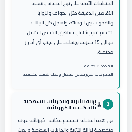
المنظفات الآمنة على نوع القماش. نتفقد
التفاصيل الدقيقة مثل الحواف والزوايا
والفجوات بين الوسائد، ونسجل كل البيانات
لتقديم تقرير شامل. يستغرق الفحص الكامل
حوالي 15 دقيقة ويساعد على تجنب أي أضرار
محتملة.
المدة:
15 دقيقة
المخرجات:
تقرير فحص مفصل وخطة تنظيف مخصصة
إزالة الأتربة والجزيئات السطحية
🧹
2
بالمكنسة الكهربائية
في هذه المرحلة، نستخدم مكانس كهربائية قوية
متخصصة لإزالة الأتربة والجزيئات السطحية والعث