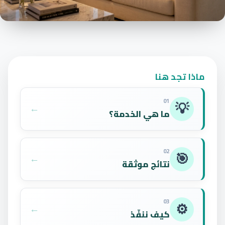
ماذا تجد هنا
01
💡
←
ما هي الخدمة؟
02
🎯
←
نتائج موثقة
03
⚙️
←
كيف ننفّذ