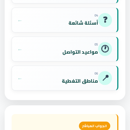
04
❓
←
أسئلة شائعة
05
🕐
←
مواعيد التواصل
06
📍
←
مناطق التغطية
الجواب المباشر