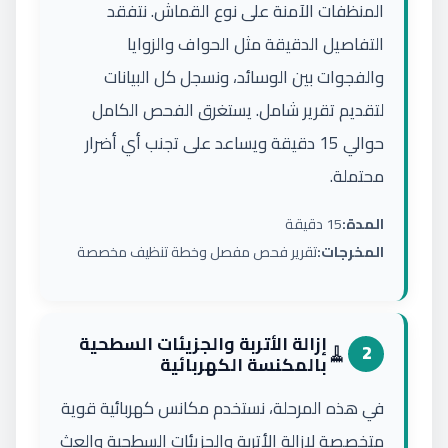
المنظفات الآمنة على نوع القماش. نتفقد
التفاصيل الدقيقة مثل الحواف والزوايا
والفجوات بين الوسائد، ونسجل كل البيانات
لتقديم تقرير شامل. يستغرق الفحص الكامل
حوالي 15 دقيقة ويساعد على تجنب أي أضرار
محتملة.
المدة:
15 دقيقة
المخرجات:
تقرير فحص مفصل وخطة تنظيف مخصصة
إزالة الأتربة والجزيئات السطحية
🧹
2
بالمكنسة الكهربائية
في هذه المرحلة، نستخدم مكانس كهربائية قوية
متخصصة لإزالة الأتربة والجزيئات السطحية والعث