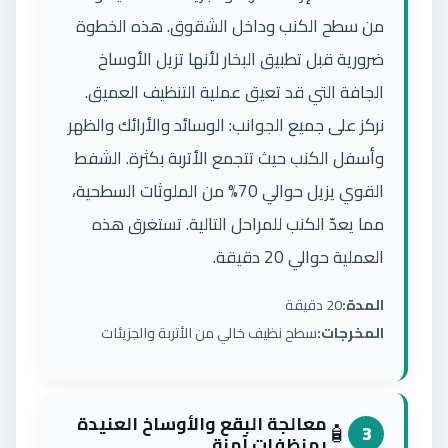
من سطح الكنب وداخل الشقوق. هذه الخطوة
ضرورية قبل تطبيق البخار لأنها تزيل الأوساخ
الجافة التي قد تعيق عملية التنظيف العميق.
نركز على جميع الجوانب: الوسائد والأرائك والظهر
وأسفل الكنب حيث تتجمع الأتربة بكثرة. الشفط
القوي يزيل حوالي 70% من الملوثات السطحية،
مما يعدّ الكنب للمراحل التالية. تستغرق هذه
العملية حوالي 20 دقيقة.
المدة:
20 دقيقة
المخرجات:
سطح نظيف خالي من الأتربة والجزيئات
معالجة البقع والأوساخ العنيدة
🧴
3
بمنظفات آمنة