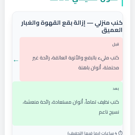
كنب منزلي — إزالة بقع القهوة والغبار
العميق
قبل
←
كنب مليء بالبقع والأتربة العالقة، رائحة غير
محتملة، ألوان باهتة
بعد
كنب نظيف تماماً، ألوان مستعادة، رائحة منعشة،
نسيج ناعم
⏱️ 4 ساعات (بما فيها التجفيف)