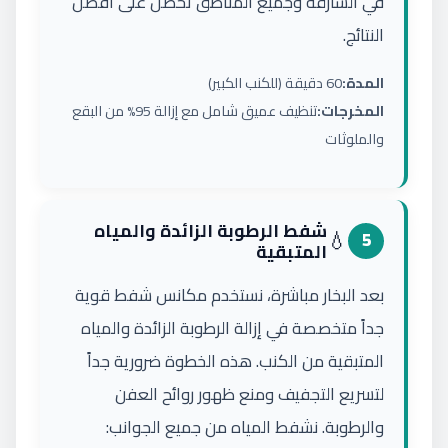
في الشارقة وجميع المناطق تحصل على أفضل
النتائج.
المدة:
60 دقيقة (للكنب الكبير)
المخرجات:
تنظيف عميق شامل مع إزالة 95% من البقع
والملوثات
شفط الرطوبة الزائدة والمياه
💧
5
المتبقية
بعد البخار مباشرة، نستخدم مكانس شفط قوية
جداً متخصصة في إزالة الرطوبة الزائدة والمياه
المتبقية من الكنب. هذه الخطوة ضرورية جداً
لتسريع التجفيف ومنع ظهور روائح العفن
والرطوبة. نشفط المياه من جميع الجوانب: