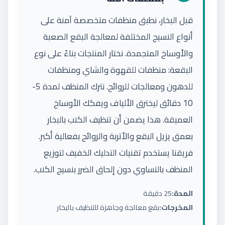
قبل البخار، نطبق منظفات متخصصة آمنة على
أنواع النسيج المختلفة لمعالجة البقع الصعبة
والأوساخ المتجمدة. نختار المنتجات بناءً على نوع
البقعة: منظفات للقهوة والشاي ومنظفات
للدهون ومعالجات للروائح. نترك المنظف لمدة 5-
10 دقائق ليخترق الألياف ويفكك الأوساخ
العميقة. هذا يضمن أن تنظيف الكنب بالبخار
بعمق يزيل البقع والأتربة والروائح بفعالية أكبر.
فريقنا يستخدم تقنيات التدليك الخفيف لتوزيع
المنظف بالتساوي دون إلحاق الضرر بنسيج الكنب.
المدة:
25 دقيقة
المخرجات:
بقع معالجة وجاهزة للتنظيف بالبخار