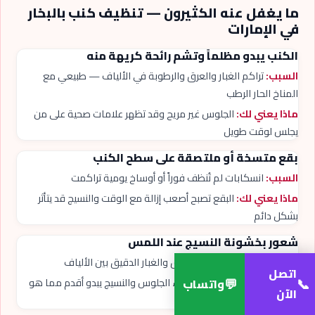
ما يغفل عنه الكثيرون — تنظيف كنب بالبخار
في الإمارات
الكنب يبدو مظلماً وتشم رائحة كريهة منه
السبب:
تراكم الغبار والعرق والرطوبة في الألياف — طبيعي مع
المناخ الحار الرطب
ماذا يعني لك:
الجلوس غير مريح وقد تظهر علامات صحية على من
يجلس لوقت طويل
بقع متسخة أو ملتصقة على سطح الكنب
السبب:
انسكابات لم تُنظف فوراً أو أوساخ يومية تراكمت
ماذا يعني لك:
البقع تصبح أصعب إزالة مع الوقت والنسيج قد يتأثر
بشكل دائم
شعور بخشونة النسيج عند اللمس
السبب:
تراكم الأملاح من العرق والغبار الدقيق بين الألياف
اتصل
💬
📞
ماذا يعني لك:
عدم الراحة أثناء الجلوس والنسيج يبدو أقدم مما هو
واتساب
الآن
فعلياً