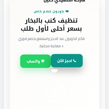
شركة الصعيدي كلين
🎟️ كوبون خصم خاص
تنظيف كنب بالبخار
بسعر أحلى لأول طلب
قدّم الكوبون عند الحجز واستمتع بخصم فوري
+ معاينة مجانية.
📞 احجز الآن
💬 واتساب
١٥٪
وفّر
كود: FIRST15