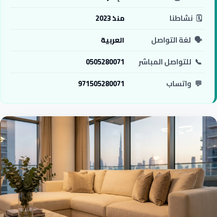
🗓️
نشاطنا
منذ 2023
🗣️
لغة التواصل
العربية
📞
للتواصل المباشر
0505280071
💬
واتساب
971505280071