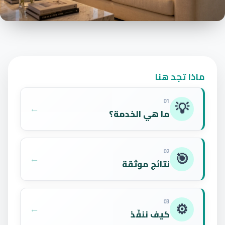
ماذا تجد هنا
01
💡
←
ما هي الخدمة؟
02
🎯
←
نتائج موثقة
03
⚙️
←
كيف ننفّذ