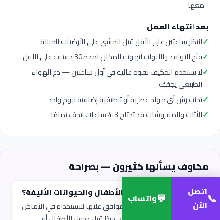
معها
بعد انتهاء العمل
✓
انتظر ساعتين على الأقل قبل المشي على الأرضيات المبللة
✓
فتّح النوافذ والأبواب لتهوية المكان لمدة 30 دقيقة على الأقل
✓
لا تستخدم المكيف بقوة عالية في أول ساعتين — دع الهواء
الطبيعي يجفف
✓
تجنب رش أي مواد عطرية أو تنظيفية إضافية ليوم واحد
✓
الأثاث والمفروشات قد تحتاج 3-4 ساعات لتجف تمامًا
مخاوف يسألها كثيرون — بصراحة
اتصل
هل التعقيم آمن على الأطفال والحيوانات الأليفة؟
💬
📞
واتساب
الآن
نستخدم مواد معقمة آمنة موافق عليها للاستخدام في الأماكن
السكنية. تُترك المساحة تهوي جيدًا قبل دخول الأطفال أو