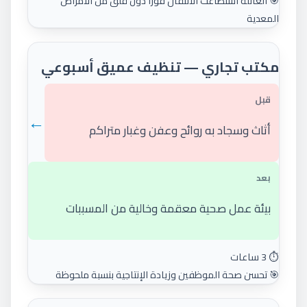
🎯 العائلة استطاعت الانتقال فوراً دون قلق من الأمراض
المعدية
مكتب تجاري — تنظيف عميق أسبوعي
قبل
←
أثاث وسجاد به روائح وعفن وغبار متراكم
بعد
بيئة عمل صحية معقمة وخالية من المسببات
⏱️ 3 ساعات
🎯 تحسن صحة الموظفين وزيادة الإنتاجية بنسبة ملحوظة