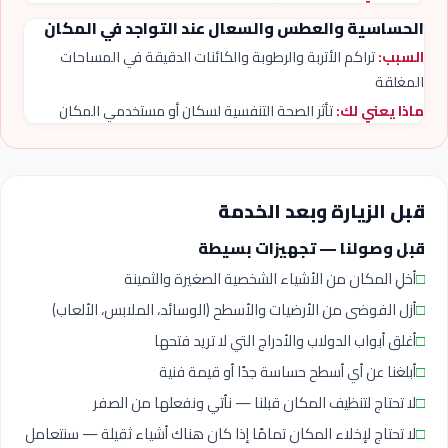
الحساسية والعطس والسعال عند التواجد في المكان
السبب:
تراكم الأتربة والرطوبة والكائنات الدقيقة في المساحات
المغلقة
ماذا يعني لك:
تأثر الصحة التنفسية لسكان أو مستخدمي المكان
قبل الزيارة وبعد الخدمة
قبل وصولنا — تجهيزات بسيطة
□
أخلِ المكان من الأشياء الشخصية الصغيرة والثمينة
□
أزل الفوضى من الأرضيات والأسطح (الوسائد، الملابس، الألعاب)
□
أغلق أبواب الدولاب والأدراج التي لا تريد فتحها
□
أبلغنا عن أي أسطح حساسة جدًا أو قيمة فنية
□
لا تحتاج لتنظيف المكان قبلنا — نأتي ونفعلها من الصفر
□
لا تحتاج لإخلاء المكان تمامًا إذا كان هناك أشياء ثقيلة — سنتعامل