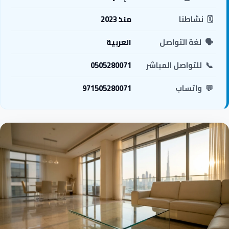
🗓️
نشاطنا
منذ 2023
🗣️
لغة التواصل
العربية
📞
للتواصل المباشر
0505280071
💬
واتساب
971505280071