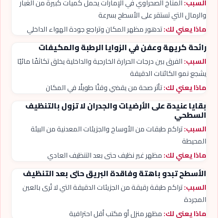
السبب:
المناخ الصحراوي في الإمارات يحمل كميات كبيرة من الغبار
والرمال التي تستقر على الأسطح بسرعة
ماذا يعني لك:
تدهور مظهر المكان وتراجع جودة الهواء الداخلي
رائحة كريهة وعفن في الزوايا الرطبة والمكيفات
السبب:
الفرق بين درجات الحرارة الخارجية والداخلية يخلق تكاثفًا مائيًا
يشجع نمو الكائنات الدقيقة
ماذا يعني لك:
تأثر صحة من يقضي وقتًا طويلًا في المكان
بقايا عنيدة على الأرضيات والجدران لا تزول بالتنظيف
السطحي
السبب:
تراكم طبقات من الأوساخ والجزيئات المعدنية من البيئة
المحيطة
ماذا يعني لك:
مظهر غير نظيف حتى بعد التنظيف العادي
الأسطح تبدو باهتة وفاقدة البريق حتى بعد التنظيف
السبب:
تراكم طبقة رقيقة من الجزيئات الدقيقة التي لا تُرى بالعين
المجردة
ماذا يعني لك:
مظهر منزل أو مكتب أقل احترافية