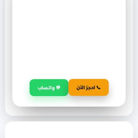
عميق — احجز قبل ما
يخلص
العرض ساري لفترة محدودة فقط على أول طلب.
٣٠
١٤
٠٢
أيام
ساعة
دقيقة
📞 احجز الآن
💬 واتساب