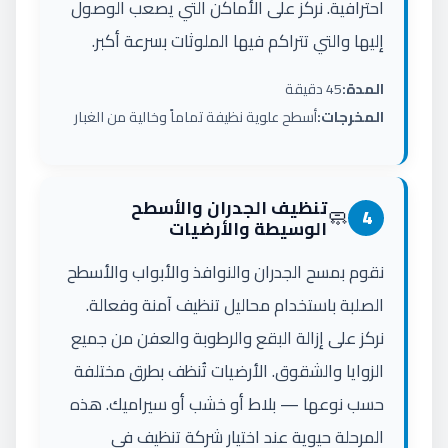
احترافية. نركز على الأماكن التي يصعب الوصول
إليها والتي تتراكم فيها الملوثات بسرعة أكبر.
المدة:
45 دقيقة
المخرجات:
أسطح علوية نظيفة تماماً وخالية من الغبار
تنظيف الجدران والأسطح
🧼
4
الوسيطة والأرضيات
نقوم بمسح الجدران والنوافذ والأبواب والأسطح
الصلبة باستخدام محاليل تنظيف آمنة وفعالة.
نركز على إزالة البقع والرطوبة والعفن من جميع
الزوايا والشقوق. الأرضيات تُنظف بطرق مختلفة
حسب نوعها — بلاط أو خشب أو سيراميك. هذه
المرحلة حيوية عند اختيار شركة تنظيف في