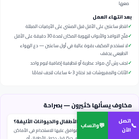
معها
بعد انتهاء العمل
✓
انتظر ساعتين على الأقل قبل المشي على الأرضيات المبللة
✓
فتّح النوافذ والأبواب لتهوية المكان لمدة 30 دقيقة على الأقل
✓
لا تستخدم المكيف بقوة عالية في أول ساعتين — دع الهواء
الطبيعي يجفف
✓
تجنب رش أي مواد عطرية أو تنظيفية إضافية ليوم واحد
✓
الأثاث والمفروشات قد تحتاج 3-4 ساعات لتجف تمامًا
مخاوف يسألها كثيرون — بصراحة
اتصل
هل التعقيم آمن على الأطفال والحيوانات الأليفة؟
💬
📞
واتساب
الآن
نستخدم مواد معقمة آمنة موافق عليها للاستخدام في الأماكن
السكنية. تُترك المساحة تهوي جيدًا قبل دخول الأطفال أو