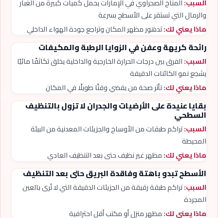
السبب:
المناخ الصحراوي في الإمارات يحمل كميات كبيرة من الغبار
والرمال التي تستقر على الأسطح بسرعة
ماذا يعني لك:
تدهور مظهر المكان وتراجع جودة الهواء الداخلي
رائحة كريهة وعفن في الزوايا الرطبة والمكيفات
السبب:
الفرق بين درجات الحرارة الخارجية والداخلية يخلق تكاثفًا مائيًا
يشجع نمو الكائنات الدقيقة
ماذا يعني لك:
تأثر صحة من يقضي وقتًا طويلًا في المكان
بقايا عنيدة على الأرضيات والجدران لا تزول بالتنظيف
السطحي
السبب:
تراكم طبقات من الأوساخ والجزيئات المعدنية من البيئة
المحيطة
ماذا يعني لك:
مظهر غير نظيف حتى بعد التنظيف العادي
الأسطح تبدو باهتة وفاقدة البريق حتى بعد التنظيف
السبب:
تراكم طبقة رقيقة من الجزيئات الدقيقة التي لا تُرى بالعين
المجردة
ماذا يعني لك:
مظهر منزل أو مكتب أقل احترافية