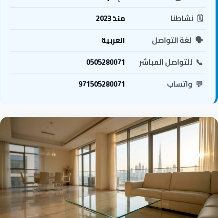
🗓️
نشاطنا
منذ 2023
🗣️
لغة التواصل
العربية
📞
للتواصل المباشر
0505280071
💬
واتساب
971505280071