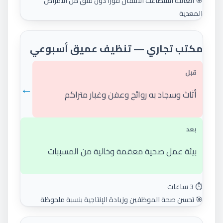
🎯 العائلة استطاعت الانتقال فوراً دون قلق من الأمراض
المعدية
مكتب تجاري — تنظيف عميق أسبوعي
قبل
←
أثاث وسجاد به روائح وعفن وغبار متراكم
بعد
بيئة عمل صحية معقمة وخالية من المسببات
⏱️ 3 ساعات
🎯 تحسن صحة الموظفين وزيادة الإنتاجية بنسبة ملحوظة