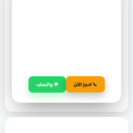
عميق — احجز قبل ما
يخلص
العرض ساري لفترة محدودة فقط على أول طلب.
٣٠
١٤
٠٢
أيام
ساعة
دقيقة
📞 احجز الآن
💬 واتساب