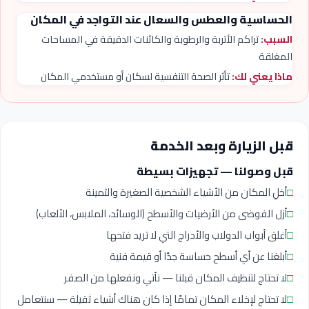
الحساسية والعطس والسعال عند التواجد في المكان
السبب:
تراكم الأتربة والرطوبة والكائنات الدقيقة في المساحات
المغلقة
ماذا يعني لك:
تأثر الصحة التنفسية لسكان أو مستخدمي المكان
قبل الزيارة وبعد الخدمة
قبل وصولنا — تجهيزات بسيطة
□
أخلِ المكان من الأشياء الشخصية الصغيرة والثمينة
□
أزل الفوضى من الأرضيات والأسطح (الوسائد، الملابس، الألعاب)
□
أغلق أبواب الدولاب والأدراج التي لا تريد فتحها
□
أبلغنا عن أي أسطح حساسة جدًا أو قيمة فنية
□
لا تحتاج لتنظيف المكان قبلنا — نأتي ونفعلها من الصفر
□
لا تحتاج لإخلاء المكان تمامًا إذا كان هناك أشياء ثقيلة — سنتعامل