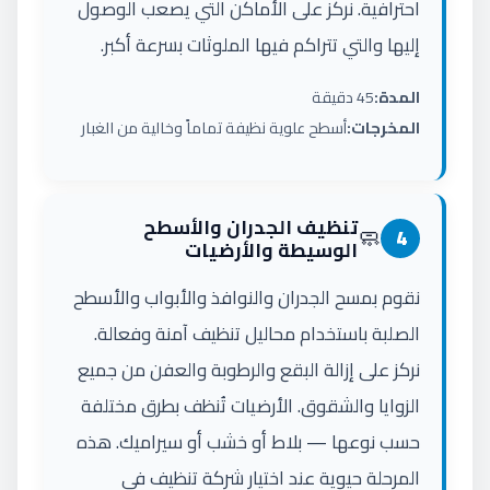
احترافية. نركز على الأماكن التي يصعب الوصول
إليها والتي تتراكم فيها الملوثات بسرعة أكبر.
المدة:
45 دقيقة
المخرجات:
أسطح علوية نظيفة تماماً وخالية من الغبار
تنظيف الجدران والأسطح
🧼
4
الوسيطة والأرضيات
نقوم بمسح الجدران والنوافذ والأبواب والأسطح
الصلبة باستخدام محاليل تنظيف آمنة وفعالة.
نركز على إزالة البقع والرطوبة والعفن من جميع
الزوايا والشقوق. الأرضيات تُنظف بطرق مختلفة
حسب نوعها — بلاط أو خشب أو سيراميك. هذه
المرحلة حيوية عند اختيار شركة تنظيف في