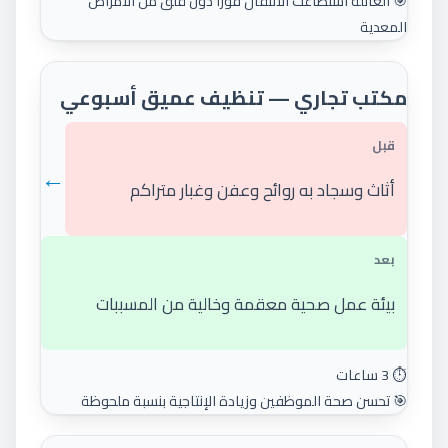
🎯 العائلة استطاعت الانتقال فوراً دون قلق من الأمراض
المعدية
مكتب تجاري — تنظيف عميق أسبوعي
قبل
←
أثاث وسجاد به روائح وعفن وغبار متراكم
بعد
بيئة عمل صحية معقمة وخالية من المسببات
⏱️ 3 ساعات
🎯 تحسن صحة الموظفين وزيادة الإنتاجية بنسبة ملحوظة