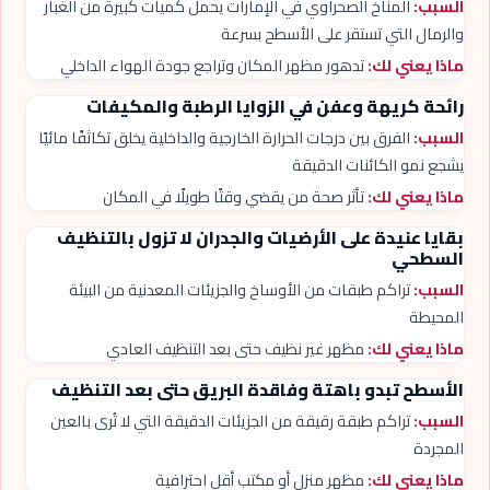
السبب:
المناخ الصحراوي في الإمارات يحمل كميات كبيرة من الغبار
والرمال التي تستقر على الأسطح بسرعة
ماذا يعني لك:
تدهور مظهر المكان وتراجع جودة الهواء الداخلي
رائحة كريهة وعفن في الزوايا الرطبة والمكيفات
السبب:
الفرق بين درجات الحرارة الخارجية والداخلية يخلق تكاثفًا مائيًا
يشجع نمو الكائنات الدقيقة
ماذا يعني لك:
تأثر صحة من يقضي وقتًا طويلًا في المكان
بقايا عنيدة على الأرضيات والجدران لا تزول بالتنظيف
السطحي
السبب:
تراكم طبقات من الأوساخ والجزيئات المعدنية من البيئة
المحيطة
ماذا يعني لك:
مظهر غير نظيف حتى بعد التنظيف العادي
الأسطح تبدو باهتة وفاقدة البريق حتى بعد التنظيف
السبب:
تراكم طبقة رقيقة من الجزيئات الدقيقة التي لا تُرى بالعين
المجردة
ماذا يعني لك:
مظهر منزل أو مكتب أقل احترافية