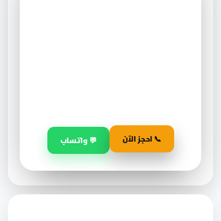
عميق — احجز قبل ما
يخلص
العرض ساري لفترة محدودة فقط على أول طلب.
٣٠
١٤
٠٢
أيام
ساعة
دقيقة
📞 احجز الآن
💬 واتساب