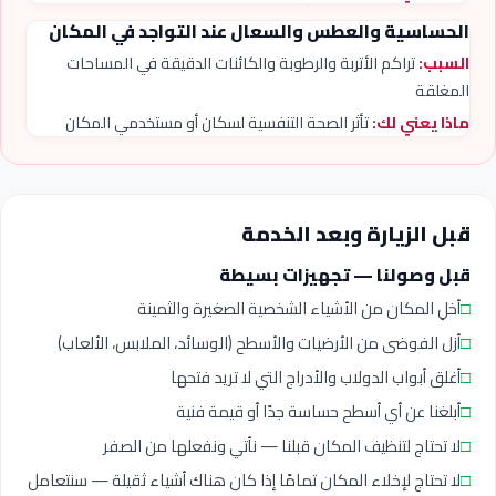
الحساسية والعطس والسعال عند التواجد في المكان
السبب:
تراكم الأتربة والرطوبة والكائنات الدقيقة في المساحات
المغلقة
ماذا يعني لك:
تأثر الصحة التنفسية لسكان أو مستخدمي المكان
قبل الزيارة وبعد الخدمة
قبل وصولنا — تجهيزات بسيطة
□
أخلِ المكان من الأشياء الشخصية الصغيرة والثمينة
□
أزل الفوضى من الأرضيات والأسطح (الوسائد، الملابس، الألعاب)
□
أغلق أبواب الدولاب والأدراج التي لا تريد فتحها
□
أبلغنا عن أي أسطح حساسة جدًا أو قيمة فنية
□
لا تحتاج لتنظيف المكان قبلنا — نأتي ونفعلها من الصفر
□
لا تحتاج لإخلاء المكان تمامًا إذا كان هناك أشياء ثقيلة — سنتعامل