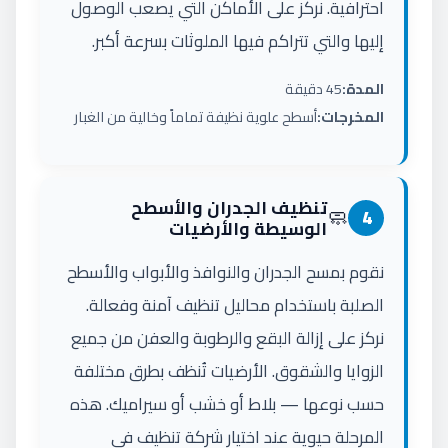
احترافية. نركز على الأماكن التي يصعب الوصول
إليها والتي تتراكم فيها الملوثات بسرعة أكبر.
المدة:
45 دقيقة
المخرجات:
أسطح علوية نظيفة تماماً وخالية من الغبار
تنظيف الجدران والأسطح
🧼
4
الوسيطة والأرضيات
نقوم بمسح الجدران والنوافذ والأبواب والأسطح
الصلبة باستخدام محاليل تنظيف آمنة وفعالة.
نركز على إزالة البقع والرطوبة والعفن من جميع
الزوايا والشقوق. الأرضيات تُنظف بطرق مختلفة
حسب نوعها — بلاط أو خشب أو سيراميك. هذه
المرحلة حيوية عند اختيار شركة تنظيف في