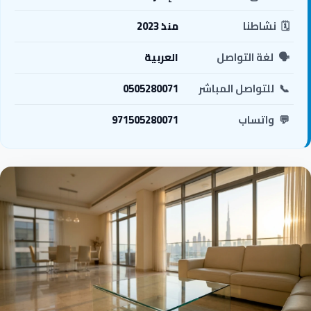
🗓️
نشاطنا
منذ 2023
🗣️
لغة التواصل
العربية
📞
للتواصل المباشر
0505280071
💬
واتساب
971505280071