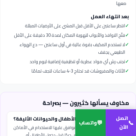
معها
بعد انتهاء العمل
✓
انتظر ساعتين على الأقل قبل المشي على الأرضيات المبللة
✓
فتّح النوافذ والأبواب لتهوية المكان لمدة 30 دقيقة على الأقل
✓
لا تستخدم المكيف بقوة عالية في أول ساعتين — دع الهواء
الطبيعي يجفف
✓
تجنب رش أي مواد عطرية أو تنظيفية إضافية ليوم واحد
✓
الأثاث والمفروشات قد تحتاج 3-4 ساعات لتجف تمامًا
مخاوف يسألها كثيرون — بصراحة
اتصل
هل التعقيم آمن على الأطفال والحيوانات الأليفة؟
💬
📞
واتساب
الآن
نستخدم مواد معقمة آمنة موافق عليها للاستخدام في الأماكن
السكنية. تُترك المساحة تهوي جيدًا قبل دخول الأطفال أو