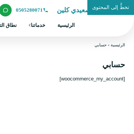
تخطَّ إلى المحتوى
شركة الصعيدي كلين
0505280071
الرئيسية
خدماتنا
نطاق الت
الرئيسية
›
حسابي
حسابي
[woocommerce_my_account]