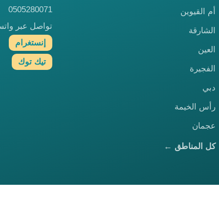
0505280071
أم القيوين
تواصل عبر وات
الشارقة
إنستغرام
العين
تيك توك
الفجيرة
دبي
رأس الخيمة
عجمان
كل المناطق ←