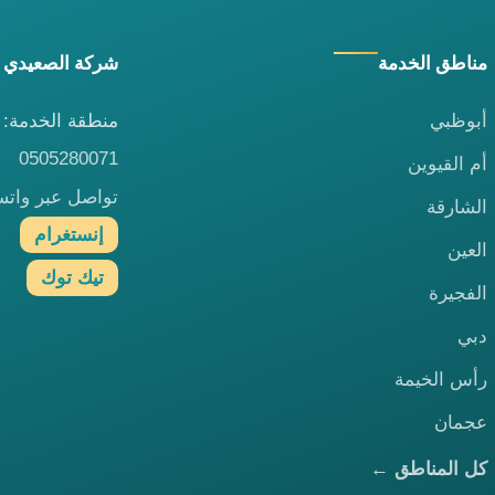
مناطق الخدمة
شركة الصعيدي 
أبوظبي
منطقة الخدمة: ا
0505280071
أم القيوين
تواصل عبر وات
الشارقة
إنستغرام
العين
تيك توك
الفجيرة
دبي
رأس الخيمة
عجمان
كل المناطق ←