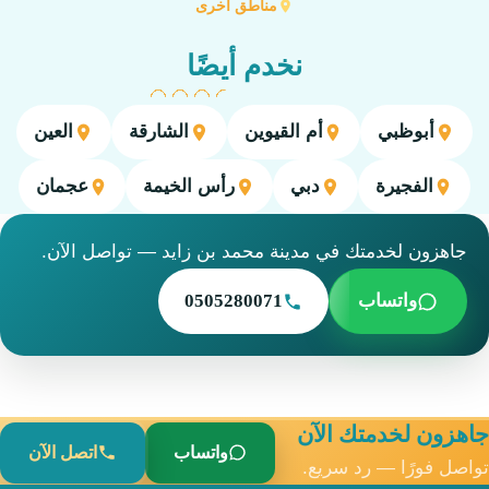
مناطق أخرى
نخدم أيضًا
أبوظبي
أم القيوين
الشارقة
العين
الفجيرة
دبي
رأس الخيمة
عجمان
جاهزون لخدمتك في مدينة محمد بن زايد — تواصل الآن.
واتساب
0505280071
جاهزون لخدمتك الآن
واتساب
اتصل الآن
تواصل فورًا — رد سريع.