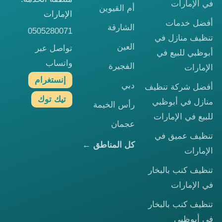
في الإمارات
أم القيوين
الإمارات
أفضل خدمات
الشارقة
0505280071
تنظيف منازل في
العين
تواصل عبر
أبوظبي للبيع في
واتساب
الفجيرة
الإمارات
إنستغرام
دبي
أفضل شركة تنظيف
تيك توك
منازل في أبوظبي
رأس الخيمة
للبيع في الإمارات
عجمان
تنظيف عميق في
كل المناطق ←
الإمارات
تنظيف كنب بالبخار
في الإمارات
تنظيف كنب بالبخار
في أبوظبي