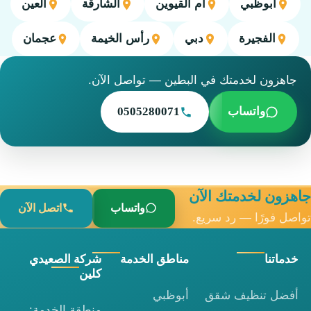
أبوظبي
أم القيوين
الشارقة
العين
الفجيرة
دبي
رأس الخيمة
عجمان
جاهزون لخدمتك في البطين — تواصل الآن.
واتساب
0505280071
جاهزون لخدمتك الآن
واتساب
اتصل الآن
تواصل فورًا — رد سريع.
خدماتنا
مناطق الخدمة
شركة الصعيدي
كلين
أفضل تنظيف شقق
أبوظبي
منطقة الخدمة: