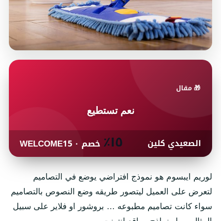
🎁 مقال
نعم تستطيع
١٥٪
الصعيدي كلين
خصم · WELCOME15
لوريم ايبسوم هو نموذج افتراضي يوضع في التصاميم
لتعرض على العميل ليتصور طريقه وضع النصوص بالتصاميم
سواء كانت تصاميم مطبوعه … بروشور او فلاير على سبيل