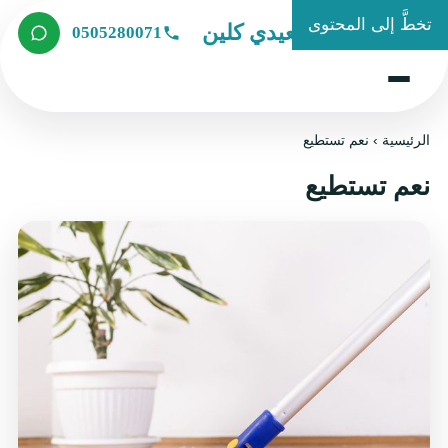
تخطَّ إلى المحتوى
شركة الصعيدي كلين
0505280071
الرئيسية
›
نعم تستطيع
نعم تستطيع